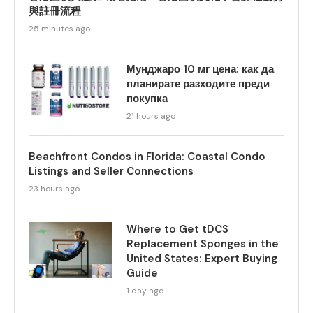
與註冊流程
25 minutes ago
Мунджаро 10 мг цена: как да
планирате разходите преди
покупка
21 hours ago
Beachfront Condos in Florida: Coastal Condo
Listings and Seller Connections
23 hours ago
Where to Get tDCS
Replacement Sponges in the
United States: Expert Buying
Guide
1 day ago