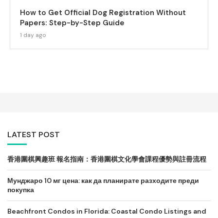
How to Get Official Dog Registration Without
Papers: Step-by-Step Guide
1 day ago
LATEST POST
香港圍棋興趣班 報名指南：香港圍棋文化學會課程優勢與註冊流程
Мунджаро 10 мг цена: как да планирате разходите преди
покупка
Beachfront Condos in Florida: Coastal Condo Listings and