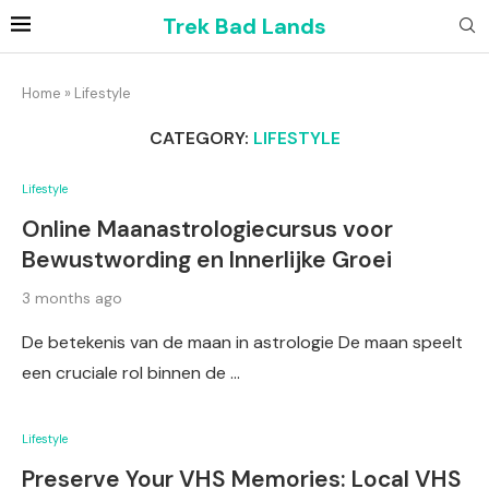
Trek Bad Lands
Home
»
Lifestyle
CATEGORY:
LIFESTYLE
Lifestyle
Online Maanastrologiecursus voor
Bewustwording en Innerlijke Groei
3 months ago
De betekenis van de maan in astrologie De maan speelt
een cruciale rol binnen de …
Lifestyle
Preserve Your VHS Memories: Local VHS