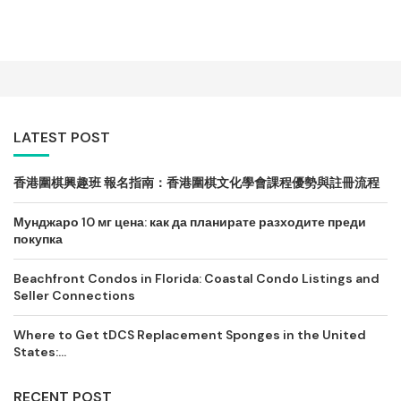
LATEST POST
香港圍棋興趣班 報名指南：香港圍棋文化學會課程優勢與註冊流程
Мунджаро 10 мг цена: как да планирате разходите преди
покупка
Beachfront Condos in Florida: Coastal Condo Listings and
Seller Connections
Where to Get tDCS Replacement Sponges in the United
States:...
RECENT POST